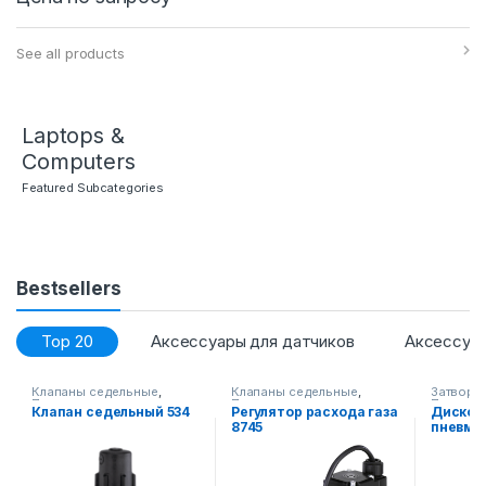
See all products
Laptops &
Computers
Featured Subcategories
Bestsellers
Top 20
Аксессуары для датчиков
Аксессуар
Клапаны седельные
,
Клапаны седельные
,
Затворы
Промышленная запорная
Промышленная запорная
Промышл
Клапан седельный 534
Регулятор расхода газа
Дисковы
арматура
арматура
арматур
8745
пневмо