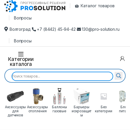
Перейти к навигации
Перейти к содержимому
Каталог товаров
Вопросы
Волгоград
+7 (8442) 45-94-42
130@pro-solution.ru
Вопросы
Категории
каталога
Аксессуары
Аксессуары
Баллоны
Барьеры
Без
Блок
для
отопления
газовые
искрозащит
категории
питан
датчиков
ы