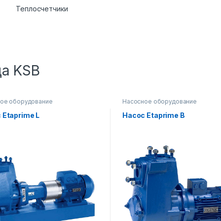
Теплосчетчики
да KSB
ое оборудование
Насосное оборудование
 Etaprime L
Насос Etaprime B