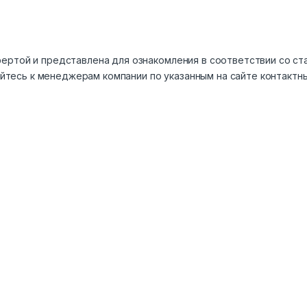
ертой и представлена для ознакомления в соответствии со ста
тесь к менеджерам компании по указанным на сайте контактн
Рекомендуем
Расходомер 8030
Цена по запросу
Датчик расхода SI5000
Цена по запросу
7