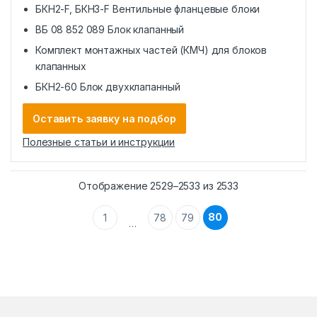
БКН2-F, БКН3-F Вентильные фланцевые блоки
ВБ 08 852 089 Блок клапанный
Комплект монтажных частей (КМЧ) для блоков
клапанных
БКН2-60 Блок двухклапанный
Оставить заявку на подбор
Полезные статьи и инструкции
Отображение 2529–2533 из 2533
80
1
78
79
…
К