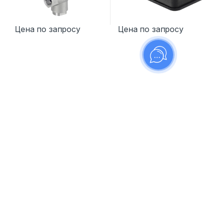
Цена по запросу
Цена по запросу
К
а
р
у
с
У Вас есть вопросы ?