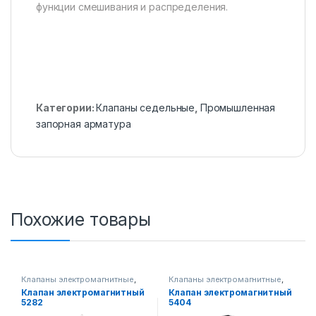
функции смешивания и распределения.
Категории:
Клапаны седельные
,
Промышленная
запорная арматура
Похожие товары
Клапаны электромагнитные
,
Клапаны электромагнитные
,
Промышленная запорная
Промышленная запорная
Клапан электромагнитный
Клапан электромагнитный
арматура
арматура
5282
5404