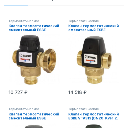
Термостатические
Термостатические
смесительные клапаны
смесительные клапаны
Клапан термостатический
Клапан термостатический
смесительный ESBE
смесительный ESBE
VTA577 (DN20, Kvs4.5,
VTA522 (DN20, Kvs3.2,
PN10, ГН 1″1/2, НР 1″, 45-
PN10, НР 1″, 45-65°C, ГВ-
65°C, ГВ-ТП)
ТП)
10 727
₽
14 518
₽
Термостатические
Термостатические
смесительные клапаны
смесительные клапаны
Клапан термостатический
Клапан термостатический
смесительный ESBE
ESBE VTA313 (DN20, Kvs1.2,
VTA572 (DN25, Kvs4.8,
PN10, ФО 15 мм, 35-60°C,
PN10, НР 1″1/4, 20-55°C, ТП)
ГВ)