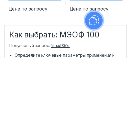
Цена по запросу
Цена по запросу
Как выбрать: МЭОФ 100
Популярный запрос:
15нж93бк
Определите ключевые параметры применения и
условия эксплуатации.
Сравните доступные модели по характеристикам и
срокам поставки.
Уточните требования проекта и подготовьте
запрос на подбор.
Оставить заявку на подбор
Полезные статьи и инструкции