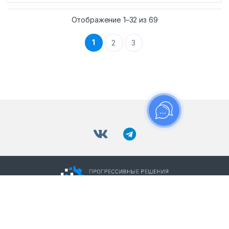
Отображение 1–32 из 69
1
2
3
К
а
р
у
с
У Вас есть вопросы ?
е
8 (800) 511-88-70