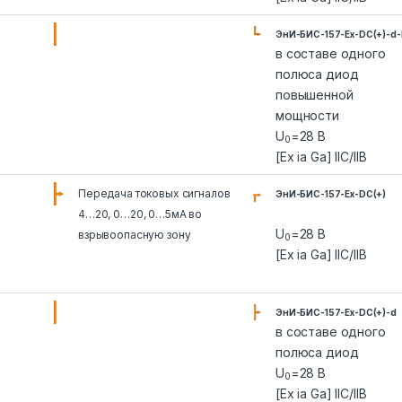
ЭнИ-БИС-157-Ex-DC(+)-d-
в составе одного
полюса диод
повышенной
мощности
U
=28 В
0
[Ex ia Ga] IIC/IIB
Передача токовых сигналов
ЭнИ-БИС-157-Ex-DC(+)
4…20, 0…20, 0…5мА во
U
=28 В
взрывоопасную зону
0
[Ex ia Ga] IIC/IIB
ЭнИ-БИС-157-Ex-DC(+)-d
в составе одного
полюса диод
U
=28 В
0
[Ex ia Ga] IIC/IIB