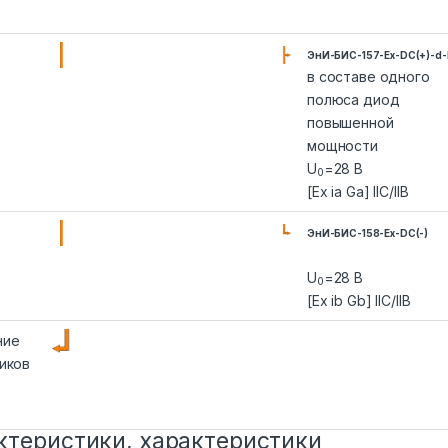
ЭнИ-БИС-157-Ex-DC(+)-d-
в составе одного
полюса диод
повышенной
мощности
U
=28 В
0
[Ex ia Ga] IIC/IIB
ЭнИ-БИС-158-Ex-DC(-)
U
=28 В
0
[Ex ib Gb] IIC/IIB
ние
иков
ктеристики, характеристики