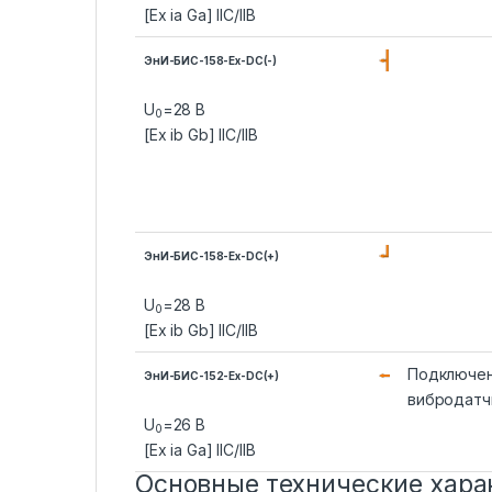
[Ex ia Ga] IIC/IIB
ЭнИ-БИС-158-Ex-DC(-)
U
=28 В
0
[Ex ib Gb] IIC/IIB
ЭнИ-БИС-158-Ex-DC(+)
U
=28 В
0
[Ex ib Gb] IIC/IIB
Подключе
ЭнИ-БИС-152-Ex-DC(+)
вибродатч
U
=26 В
0
[Ex ia Ga] IIC/IIB
Основные технические хара