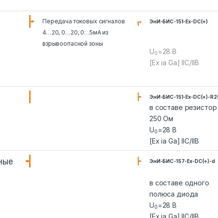
Передача токовых сигналов
ЭнИ-БИС-151-Ex-DC(+)
4…20, 0…20, 0…5мА из
взрывоопасной зоны
U
=28 В
0
[Ex ia Ga] IIC/IIB
ЭнИ-БИС-151-Ex-DC(+)-R2
в составе резистор
250 Ом
U
=28 В
0
[Ex ia Ga] IIC/IIB
ные
ЭнИ-БИС-157-Ex-DC(+)-d
в составе одного
полюса диода
U
=28 В
0
[Ex ia Ga] IIC/IIB