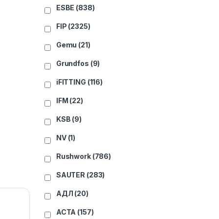
ESBE
(838)
FIP
(2325)
Gemu
(21)
Grundfos
(9)
iFITTING
(116)
IFM
(22)
KSB
(9)
NV
(1)
Rushwork
(786)
SAUTER
(283)
АДЛ
(20)
АСТА
(157)