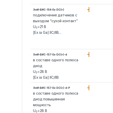
ЭнИ-БИС-154-Ex-DC(+)
подключение датчиков с
выходом “сухой контакт”
U
=21 В
0
[Ex ia Ga] IIC/IIB…
ЭнИ-БИС-157-Ex-DC(+)-d
в составе одного полюса
диод
U
=28 В
0
[Ex ia Ga] IIC/IIB
ЭнИ-БИС-157-Ex-DC(+)-d-P
в составе одного полюса
диод повышенная
мощность
U
=28 В
0