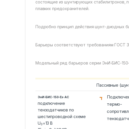
состоящие из шунтирующих стабилитронов, 
плавких предохранителей.
Подробно принцип действия шунт-диодных б
Барьеры соответствуют требованиям ГОСТ 31610.
Модельный ряд барьеров серии ЭнИ-БИС-150
Пассивные (шун
Подключе
ЭнИ-БИС-150-Ex-AC
подключение
термо-
тензодатчиков по
сопротивл
шестипроводной схеме
тензодатч
U
=13 В
0