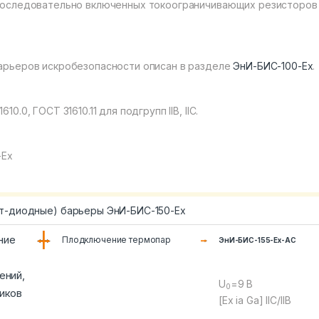
последовательно включенных токоограничивающих резисторов
арьеров искробезопасности описан в разделе
ЭнИ-БИС-100-Ех
.
0, ГОСТ 31610.11 для подгрупп IIB, IIC.
-Ех
т-диодные) барьеры ЭнИ-БИС-150-Ex
ние
Плодключение термопар
ЭнИ-БИС-155-Ex-AC
ений,
U
=9 В
0
иков
[Ex ia Ga] IIC/IIB