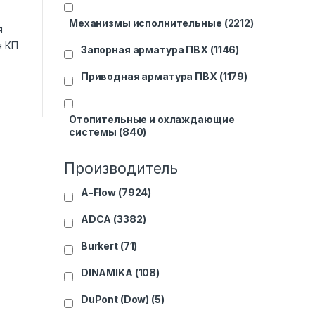
Механизмы исполнительные
(2212)
я
я КП
Запорная арматура ПВХ
(1146)
Приводная арматура ПВХ
(1179)
Отопительные и охлаждающие
системы
(840)
Производитель
A-Flow
(7924)
ADCA
(3382)
Burkert
(71)
DINAMIKA
(108)
DuPont (Dow)
(5)