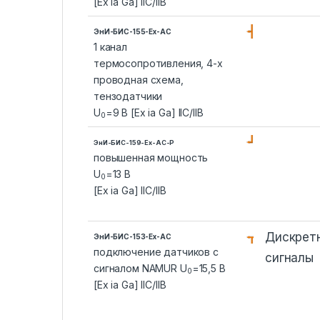
[Ex ia Ga] IIC/IIB
ЭнИ-БИС-155-Ex-AC
1 канал
термосопротивления, 4-х
проводная схема,
тензодатчики
U
=9 В [Ex ia Ga] IIC/IIB
0
ЭнИ-БИС-159-Ex-AC-P
повышенная мощность
U
=13 В
0
[Ex ia Ga] IIC/IIB
Дискрет
ЭнИ-БИС-153-Ex-AC
подключение датчиков с
сигналы
сигналом NAMUR U
=15,5 В
0
[Ex ia Ga] IIC/IIB