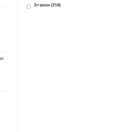
Эталон
(314)
50